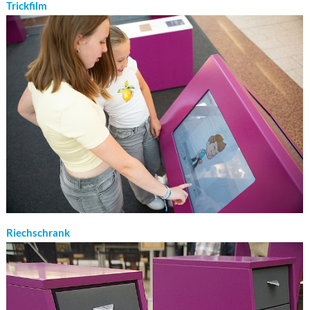
Trickfilm
Riechschrank