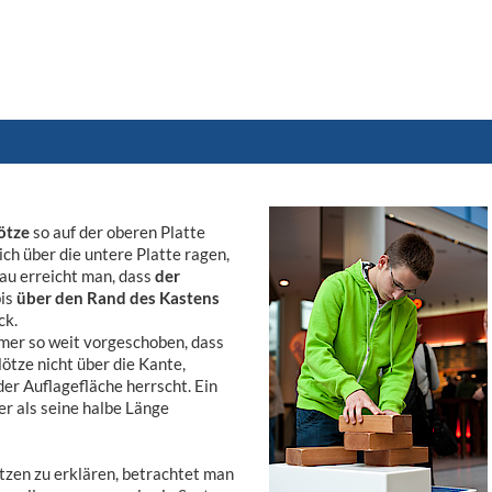
lötze
so auf der oberen Platte
ich über die untere Platte ragen,
au erreicht man, dass
der
bis
über den Rand des Kastens
ck.
mmer so weit vorgeschoben, dass
lötze nicht über die Kante,
er Auflagefläche herrscht. Ein
er als seine halbe Länge
tzen zu erklären, betrachtet man