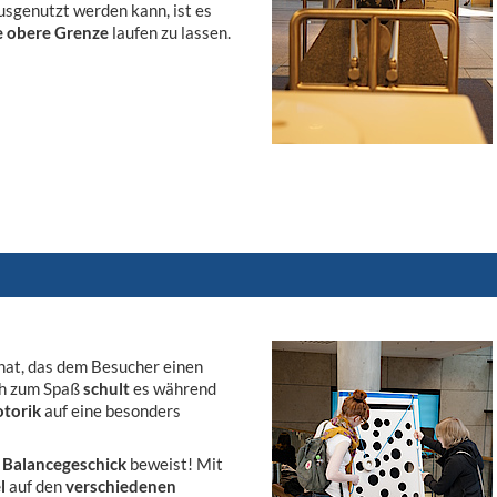
sgenutzt werden kann, ist es
ie obere Grenze
laufen zu lassen.
onat, das dem Besucher einen
ch zum Spaß
schult
es während
torik
auf eine besonders
s
Balancegeschick
beweist! Mit
l
auf den
verschiedenen