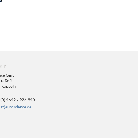
KT
ence GmbH
traße 2
 Kappeln
________________
(0) 4642 / 926 940
(at)euroscience.de