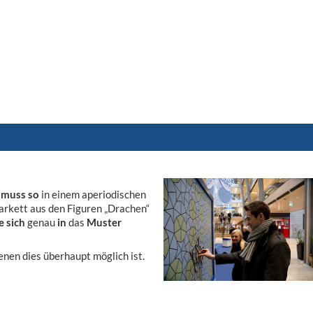
s
muss so
in einem aperiodischen
rkett aus den Figuren „Drachen“
e sich
genau
in
das
Muster
enen dies überhaupt möglich ist.